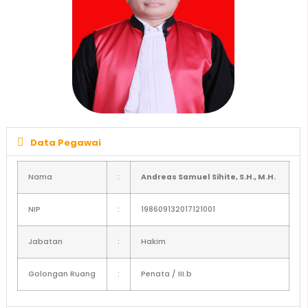
Data Pegawai
Nama
:
Andreas Samuel
Sihite
, S.H., M.H.
NIP
:
198609132017121001
Jabatan
:
Hakim
Golongan Ruang
:
Penata / III.b