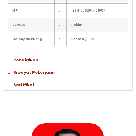
NIP
:
199410062017121007
Jabatan
:
Hakim
Golongan Ruang
:
Penata / III.b
Pendidikan
Riwayat Pekerjaan
Sertifikat