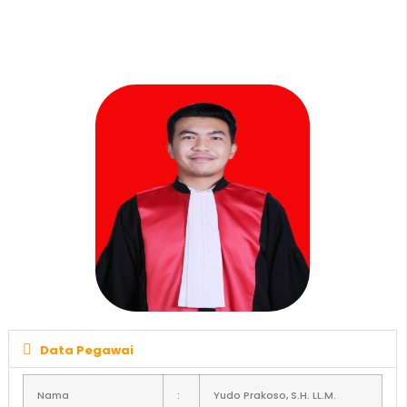
Data Pegawai
Nama
:
Yudo
Prakoso
, S.H. LL.M.