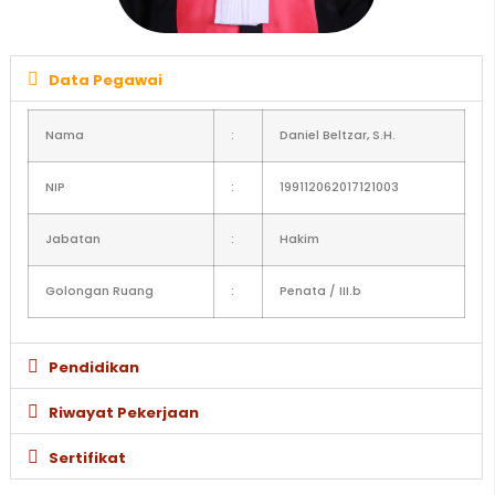
Data Pegawai
Nama
:
Daniel Beltzar, S.H.
NIP
:
199112062017121003
Jabatan
:
Hakim
Golongan Ruang
:
Penata / III.b
Pendidikan
Riwayat Pekerjaan
Sertifikat