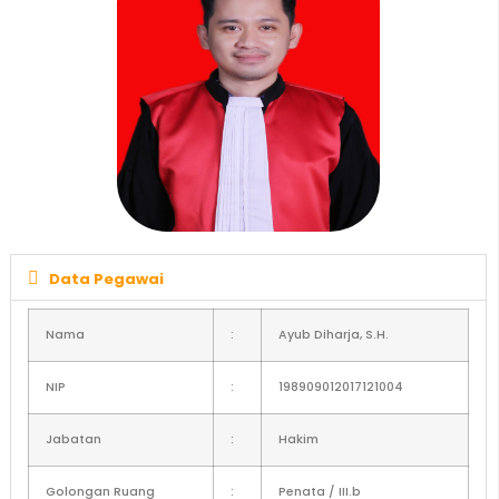
Data Pegawai
Nama
:
Ayub
Diharja
, S.H.
NIP
:
198909012017121004
Jabatan
:
Hakim
Golongan Ruang
:
Penata / III.b