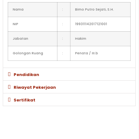
Nama
:
Bimo Putro Sejati, S.H.
NIP
:
199311142017121001
Jabatan
:
Hakim
Golongan Ruang
:
Penata / III.b
Pendidikan
Riwayat Pekerjaan
Sertifikat