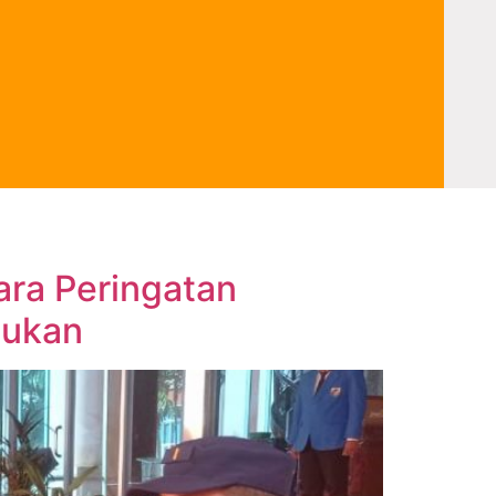
ra Peringatan
nukan