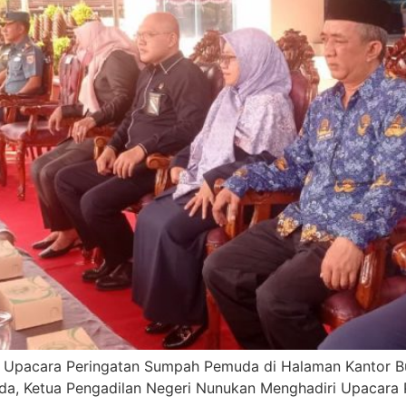
i Upacara Peringatan Sumpah Pemuda di Halaman Kantor B
a, Ketua Pengadilan Negeri Nunukan Menghadiri Upacara